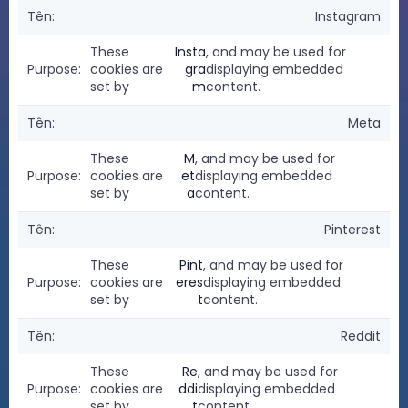
Instagram
These
Insta
, and may be used for
cookies are
gra
displaying embedded
set by
m
content.
Meta
These
M
, and may be used for
cookies are
et
displaying embedded
set by
a
content.
Pinterest
These
Pint
, and may be used for
cookies are
eres
displaying embedded
set by
t
content.
Reddit
These
Re
, and may be used for
cookies are
ddi
displaying embedded
set by
t
content.