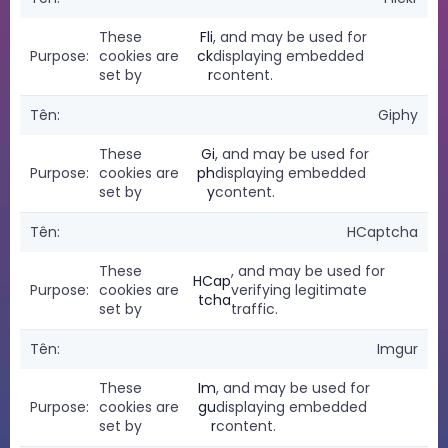
These
Fli
, and may be used for
cookies are
ck
displaying embedded
set by
r
content.
Giphy
These
Gi
, and may be used for
cookies are
ph
displaying embedded
set by
y
content.
HCaptcha
These
, and may be used for
HCap
cookies are
verifying legitimate
tcha
set by
traffic.
Imgur
These
Im
, and may be used for
cookies are
gu
displaying embedded
set by
r
content.