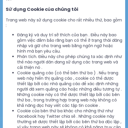
Sử dụng Cookie của chúng tôi
Trang web này sử dụng cookie cho rất nhiều thứ, bao gồm
:
Đăng ký và duy trì sở thích của bạn . Điều này bao
gồm việc đảm bảo rằng bạn có thể ở trạng thái đăng
nhập và giữ cho trang web bằng ngôn ngữ hoặc
hình mà bạn yêu cầu.
Phân tích. Điều này cho phép chúng ta xác định như
thế nào người dân đang sử dụng các trang web và
cải thiện nó .
Cookie quảng cáo (có thể bên thứ ba ) . Nếu trang
web này hiển thị quảng cáo , cookie có thể được
thiết lập bởi các nhà quảng cáo để xác định những
người đã xem quảng cáo hoặc những điều tương tự .
Những cookie này có thể được thiết lập bởi các bên
thứ ba , trong trường hợp trang web này không có
khả năng đọc hay viết các tập tin cookie .
Cookie của bên thứ ba khác cho những thứ như
Facebook hay Twitter chia sẻ . Những cookie này
thường sẽ được thiết lập bởi các bên thứ ba độc lập ,
vì vậy trang web này sẽ không có khả năng truy cập