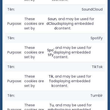
SoundCloud
These
Soun
, and may be used for
cookies are
dClou
displaying embedded
set by
d
content.
Spotify
These
, and may be used for
Spo
cookies are
displaying embedded
tify
set by
content.
TikTok
These
Tik
, and may be used for
cookies are
To
displaying embedded
set by
k
content.
Tumblr
These
Tu
, and may be used for
cookies are
mb
displaying embedded