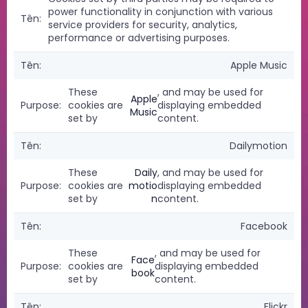
power functionality in conjunction with various
service providers for security, analytics,
performance or advertising purposes.
Apple Music
These
, and may be used for
Apple
cookies are
displaying embedded
Music
set by
content.
Dailymotion
These
Daily
, and may be used for
cookies are
motio
displaying embedded
set by
n
content.
Facebook
These
, and may be used for
Face
cookies are
displaying embedded
book
set by
content.
Flickr