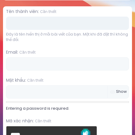
Tên thành viên
Cần thiết
Đây là tên hiển thị ở mỗi bài viết của bạn. Một khi đã đặt thì không
thể đổi.
Email
Cần thiết
Mật khẩu
Cần thiết
Show
Entering a password is required.
Mã xác nhận
Cần thiết