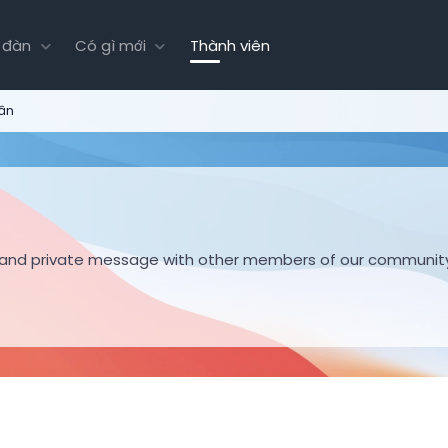
 đàn
Có gì mới
Thành viên
hân
hare and private message with other members of our communit