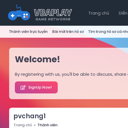
Trang chủ
Diễn
Thành viên trực tuyến
Bài mới trên hồ sơ
Tìm trong hồ sơ cá n
Welcome!
By registering with us, you'll be able to discuss, s
SignUp Now!
pvchang1
Trang chủ
Thành viên