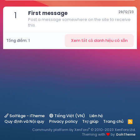
First message
29/12/23
1
Post a message somewhere on the site to receive
this.
Xem tất cả danh hiệu có sẵn
Tổng điểm: 1
Solfège - iTheme
Tiếng Việt (VN)
Liên hệ
Quy định và Nội quy
Privacy policy
Trợ giúp
Trang chủ
R
S
®
Community platform by XenForo
© 2010-2023 XenForo Ltd.
S
Theming with
by:
DohTheme