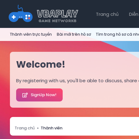
Trang chủ
Diễn
Thành viên trực tuyến
Bài mới trên hồ sơ
Tìm trong hồ sơ cá n
Welcome!
By registering with us, you'll be able to discuss, s
SignUp Now!
Trang chủ
Thành viên