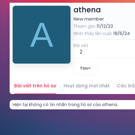
athena
A
New member
Tham gia
11/12/23
Nhìn thấy lần cuối
18/6/24
Bài viết
2
Tìm
Bài viết trên hồ sơ
Hoạt động mới nhất
Các bài
Hiện tại không có tin nhắn trong hồ sơ của athena.