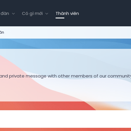
 đàn
Có gì mới
Thành viên
hân
hare and private message with other members of our communit