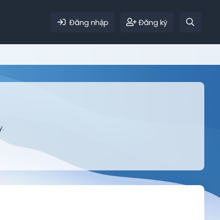
Đăng nhập
Đăng ký
y.