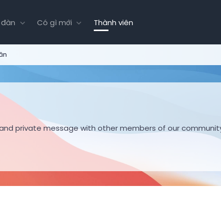
 đàn
Có gì mới
Thành viên
hân
hare and private message with other members of our communit