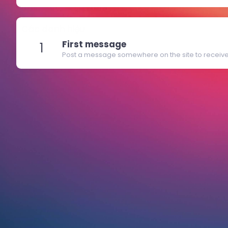
Các danh hiệu
First message
1
Post a message somewhere on the site to receive 