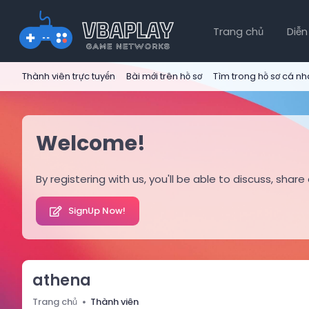
Trang chủ
Diễn
Thành viên trực tuyến
Bài mới trên hồ sơ
Tìm trong hồ sơ cá n
Welcome!
By registering with us, you'll be able to discuss, s
SignUp Now!
athena
Trang chủ
Thành viên