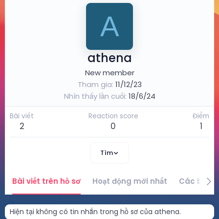
A
athena
New member
Tham gia
11/12/23
Nhìn thấy lần cuối
18/6/24
Bài viết
Reaction score
Điểm
2
0
1
Tìm
Bài viết trên hồ sơ
Hoạt động mới nhất
Các bài vi
Hiện tại không có tin nhắn trong hồ sơ của athena.