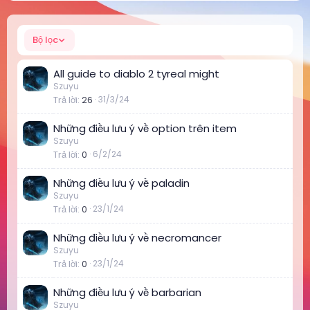
Bộ lọc
All guide to diablo 2 tyreal might
Szuyu
Trả lời
26
31/3/24
Những điều lưu ý về option trên item
Szuyu
Trả lời
0
6/2/24
Những điều lưu ý về paladin
Szuyu
Trả lời
0
23/1/24
Những điều lưu ý về necromancer
Szuyu
Trả lời
0
23/1/24
Những điều lưu ý về barbarian
Szuyu