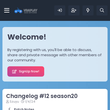
Welcome!
By registering with us, you'll be able to discuss,
share and private message with other members of
our community.
SignUp Now!
Changelog #12 season20
T
N
Szuyu
1/4/24
h
g
Patch Notes