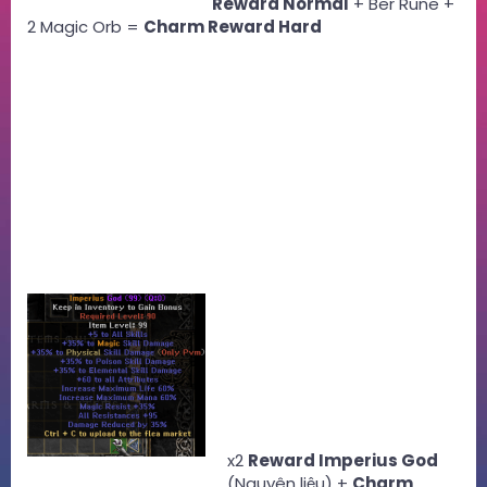
Reward Normal
+ Ber Rune +
2 Magic Orb =
Charm Reward Hard
x2
Reward Imperius God
(Nguyên liệu) +
Charm