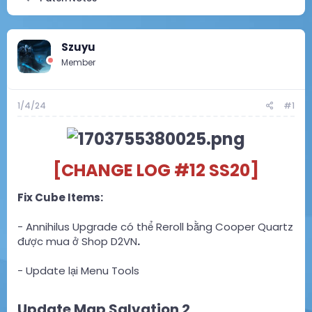
r
à
e
y
a
g
d
ử
Szuyu
s
i
t
Member
a
r
t
1/4/24
#1
e
r
[CHANGE LOG #12 SS20]
Fix Cube Items:
- Annihilus Upgrade có thể Reroll bằng Cooper Quartz
được mua ở Shop D2VN
.
- Update lại Menu Tools
Update Map Salvation 2