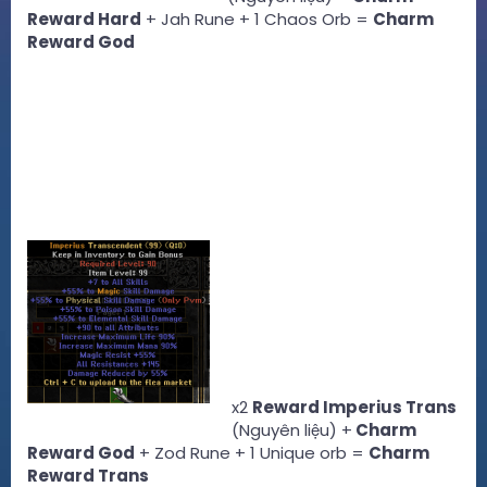
Reward Hard
+ Jah Rune + 1 Chaos Orb =
Charm
Reward God
x2
Reward Imperius Trans
(Nguyên liệu) +
Charm
Reward God
+ Zod Rune + 1 Unique orb =
Charm
Reward Trans